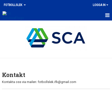
FOTBOLLSLEK
LOGGA IN
HEM
NYHETER
KALENDER
MATCHER
TRUPPEN
Kontakt
BILDGALLERI
Kontakta oss via mailen: fotbollslek.ifk@gmail.com
DOKUMENT
KONTAKT