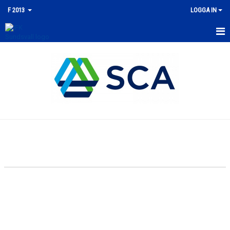
F 2013
LOGGA IN
HEM
NYHETER
KALENDER
MATCHER
TRUPPEN
BILDGALLERI
DOKUMENT
KONTAKT
GÄSTBOK