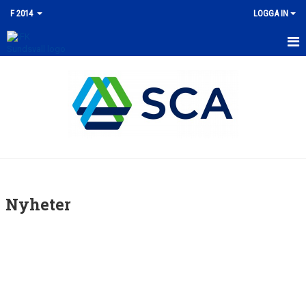
F 2014
LOGGA IN
HEM
NYHETER
KALENDER
MATCHER
TRUPPEN
Nyheter
BILDGALLERI
DOKUMENT
KONTAKT
GÄSTBOK