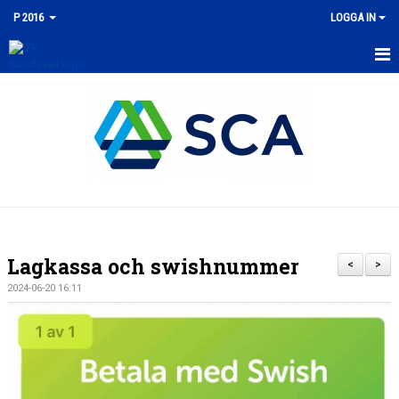
P 2016
LOGGA IN
HEM
NYHETER
KALENDER
MATCHER
TRUPPEN
Lagkassa och swishnummer
<
>
BILDGALLERI
2024-06-20 16:11
DOKUMENT
KONTAKT
GÄSTBOK