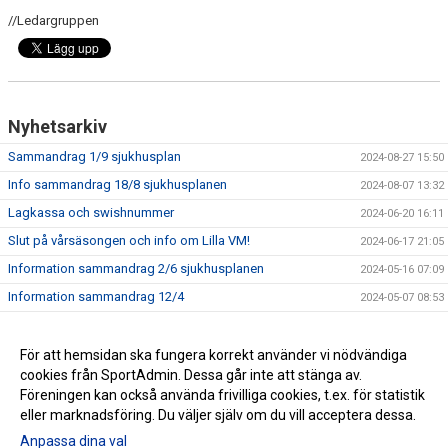
//Ledargruppen
Nyhetsarkiv
Sammandrag 1/9 sjukhusplan
2024-08-27 15:50
Info sammandrag 18/8 sjukhusplanen
2024-08-07 13:32
Lagkassa och swishnummer
2024-06-20 16:11
Slut på vårsäsongen och info om Lilla VM!
2024-06-17 21:05
Information sammandrag 2/6 sjukhusplanen
2024-05-16 07:09
Information sammandrag 12/4
2024-05-07 08:53
Information kring träningar
2024-05-05 12:40
Lilla VM 28-30 juni
För att hemsidan ska fungera korrekt använder vi nödvändiga
2024-04-29 09:46
cookies från SportAdmin. Dessa går inte att stänga av.
Information 14/4
2024-04-14 21:45
Föreningen kan också använda frivilliga cookies, t.ex. för statistik
eller marknadsföring. Du väljer själv om du vill acceptera dessa.
Anpassa dina val