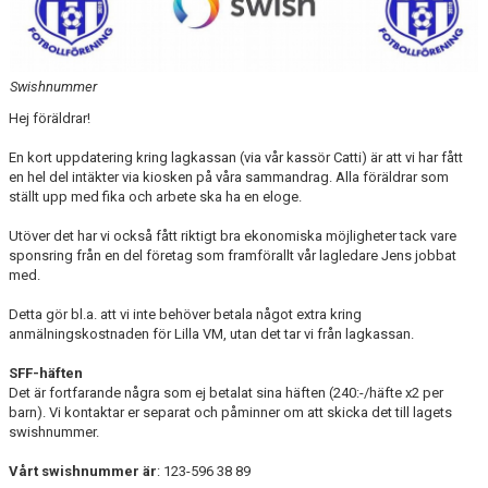
Swishnummer
Hej föräldrar!
En kort uppdatering kring lagkassan (via vår kassör Catti) är att vi har fått
en hel del intäkter via kiosken på våra sammandrag. Alla föräldrar som
ställt upp med fika och arbete ska ha en eloge.
Utöver det har vi också fått riktigt bra ekonomiska möjligheter tack vare
sponsring från en del företag som framförallt vår lagledare Jens jobbat
med.
Detta gör bl.a. att vi inte behöver betala något extra kring
anmälningskostnaden för Lilla VM, utan det tar vi från lagkassan.
SFF-häften
Det är fortfarande några som ej betalat sina häften (240:-/häfte x2 per
barn). Vi kontaktar er separat och påminner om att skicka det till lagets
swishnummer.
Vårt swishnummer är
: 123-596 38 89