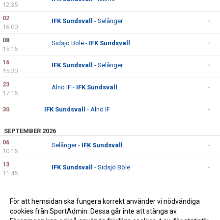
12:35
02
IFK Sundsvall
- Selånger
-
16:00
08
Sidsjö Böle -
IFK Sundsvall
-
15:15
16
IFK Sundsvall
- Selånger
-
15:30
23
Alnö IF -
IFK Sundsvall
-
17:15
30
IFK Sundsvall
- Alnö IF
-
SEPTEMBER 2026
06
Selånger -
IFK Sundsvall
-
10:15
13
IFK Sundsvall
- Sidsjö Böle
-
11:45
20
IFK Sundsvall
- Selånger
-
10:30
För att hemsidan ska fungera korrekt använder vi nödvändiga
cookies från SportAdmin. Dessa går inte att stänga av.
27
Alnö IF -
IFK Sundsvall
-