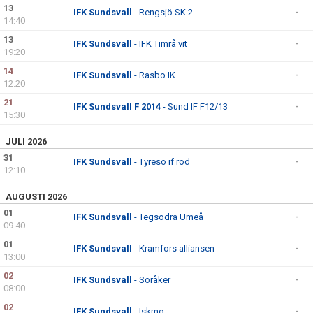
13
IFK Sundsvall
- Rengsjö SK 2
-
14:40
13
IFK Sundsvall
- IFK Timrå vit
-
19:20
14
IFK Sundsvall
- Rasbo IK
-
12:20
21
IFK Sundsvall F 2014
- Sund IF F12/13
-
15:30
JULI 2026
31
IFK Sundsvall
- Tyresö if röd
-
12:10
AUGUSTI 2026
01
IFK Sundsvall
- Tegsödra Umeå
-
09:40
01
IFK Sundsvall
- Kramfors alliansen
-
13:00
02
IFK Sundsvall
- Söråker
-
08:00
02
IFK Sundsvall
- Iskmo
-