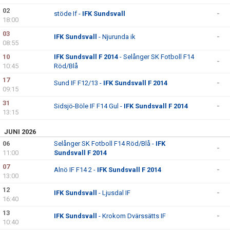
02
stöde If -
IFK Sundsvall
-
18:00
03
IFK Sundsvall
- Njurunda ik
-
08:55
10
IFK Sundsvall F 2014
- Selånger SK Fotboll F14
-
10:45
Röd/Blå
17
Sund IF F12/13 -
IFK Sundsvall F 2014
-
09:15
31
Sidsjö-Böle IF F14 Gul -
IFK Sundsvall F 2014
-
13:15
JUNI 2026
06
Selånger SK Fotboll F14 Röd/Blå -
IFK
-
11:00
Sundsvall F 2014
07
Alnö IF F14 2 -
IFK Sundsvall F 2014
-
13:00
12
IFK Sundsvall
- Ljusdal IF
-
16:40
13
IFK Sundsvall
- Krokom Dvärssätts IF
-
10:40