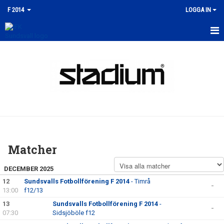
F 2014
LOGGA IN
HEM
NYHETER
KALENDER
MATCHER
TRUPPEN
Matcher
BILDGALLERI
DECEMBER 2025
DOKUMENT
12
Sundsvalls Fotbollförening F 2014
- Timrå
-
13:00
f12/13
KONTAKT
13
Sundsvalls Fotbollförening F 2014
-
-
07:30
Sidsjöböle f12
GÄSTBOK