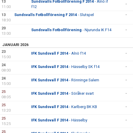
13
Sundsvalls Fotbollförening F 2014
- Alnö if
-
11:00
f12
13
Sundsvalls Fotbollförening F 2014
- Slutspel
-
18:30
20
Sundsvalls Fotbollförening
- Njurunda IK F14
-
13:00
JANUARI 2026
23
IFK Sundsvall F 2014
- Alnö f14
-
15:00
24
IFK Sundsvall F 2014
- Hässelby SK f14
-
08:00
24
IFK Sundsvall F 2014
- Rönninge Salem
-
15:00
25
IFK Sundsvall F 2014
- Söråker svart
-
08:05
25
IFK Sundsvall F 2014
- Karlberg BK KB
-
13:20
25
IFK Sundsvall F 2014
- Hässelby
-
15:25
25