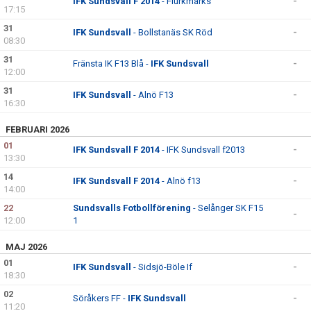
IFK Sundsvall F 2014
- Flurkmarks
-
17:15
31
IFK Sundsvall
- Bollstanäs SK Röd
-
08:30
31
Fränsta IK F13 Blå -
IFK Sundsvall
-
12:00
31
IFK Sundsvall
- Alnö F13
-
16:30
FEBRUARI 2026
01
IFK Sundsvall F 2014
- IFK Sundsvall f2013
-
13:30
14
IFK Sundsvall F 2014
- Alnö f13
-
14:00
22
Sundsvalls Fotbollförening
- Selånger SK F15
-
12:00
1
MAJ 2026
01
IFK Sundsvall
- Sidsjö-Böle If
-
18:30
02
Söråkers FF -
IFK Sundsvall
-
11:20