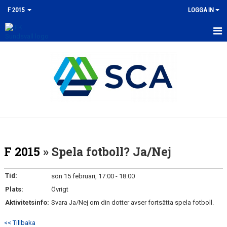
F 2015
LOGGA IN
HEM
NYHETER
KALENDER
MATCHER
TRUPPEN
F 2015
» Spela fotboll? Ja/Nej
BILDGALLERI
Tid:
sön 15 februari, 17:00 - 18:00
DOKUMENT
Plats:
Övrigt
Aktivitetsinfo:
Svara Ja/Nej om din dotter avser fortsätta spela fotboll.
KONTAKT
<< Tillbaka