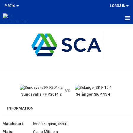
P 2014
LOGGA IN
HEM
NYHETER
KALENDER
TRUPPEN
KONTAKT
vs
MATCHER
Sundsvalls FF P2014 2
Selånger SK P 15 4
INFORMATION
Matchstart:
lör 30 augusti, 09:00
Plats:
Camp Mitthem