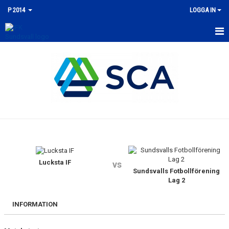
P 2014
LOGGA IN
HEM
NYHETER
KALENDER
TRUPPEN
KONTAKT
MATCHER
Lucksta IF
vs
Sundsvalls Fotbollförening
Lag 2
INFORMATION