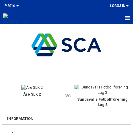
P 2014
LOGGA IN
HEM
NYHETER
KALENDER
TRUPPEN
KONTAKT
MATCHER
Åre SLK 2
vs
Sundsvalls Fotbollförening
Lag 3
INFORMATION