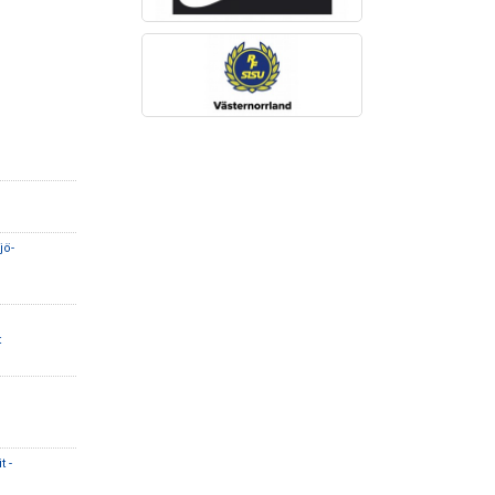
jö-
t
t -