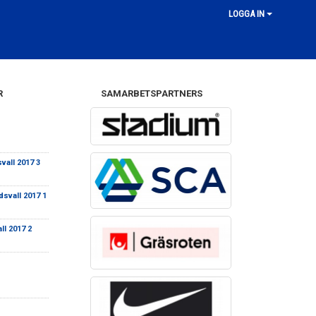
LOGGA IN
R
SAMARBETSPARTNERS
vall 2017 3
dsvall 2017 1
ll 2017 2