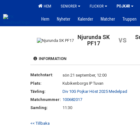
HEM
SENIORER
FLICKOR
POJKAR
Hem
Nyheter
Kalender
Matcher
Truppen
Njurunda SK
S
vs
PF17
INFORMATION
Matchstart:
sön 21 september, 12:00
Plats:
Kubikenborgs IP Tuvan
Tävling:
Div 10G Pojkar Höst 2025 Medelpad
Matchnummer:
100682017
Samling:
11:30
<< Tillbaka