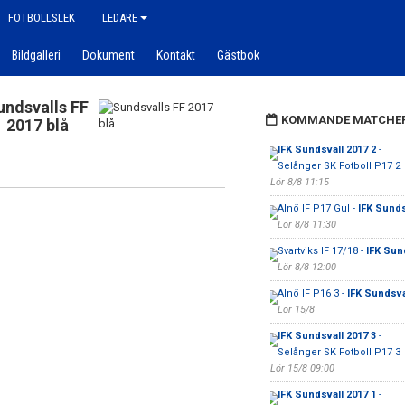
FOTBOLLSLEK
LEDARE
Bildgalleri
Dokument
Kontakt
Gästbok
undsvalls FF
KOMMANDE MATCHE
2017 blå
IFK Sundsvall 2017 2
-
Selånger SK Fotboll P17 2
Lör 8/8 11:15
Alnö IF P17 Gul -
IFK Sunds
Lör 8/8 11:30
Svartviks IF 17/18 -
IFK Sun
Lör 8/8 12:00
Alnö IF P16 3 -
IFK Sundsva
Lör 15/8
IFK Sundsvall 2017 3
-
Selånger SK Fotboll P17 3
Lör 15/8 09:00
IFK Sundsvall 2017 1
-