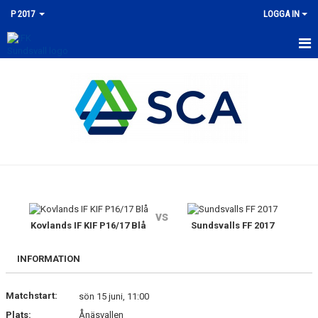
P 2017
LOGGA IN
HEM
NYHETER
KALENDER
MATCHER
TRUPPEN
vs
BILDGALLERI
Kovlands IF KIF P16/17 Blå
Sundsvalls FF 2017
DOKUMENT
INFORMATION
KONTAKT
Matchstart:
sön 15 juni, 11:00
Plats:
Ånäsvallen
GÄSTBOK