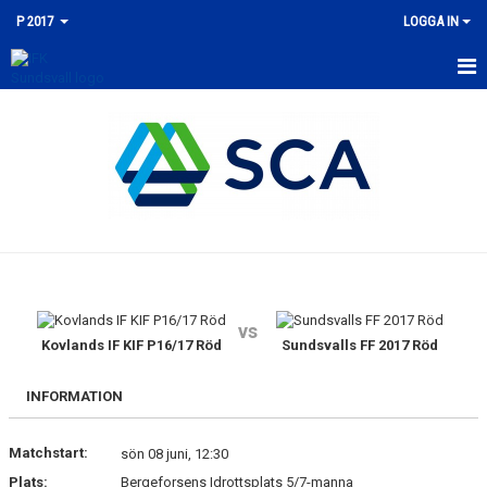
P 2017
LOGGA IN
HEM
NYHETER
KALENDER
MATCHER
TRUPPEN
vs
BILDGALLERI
Kovlands IF KIF P16/17 Röd
Sundsvalls FF 2017 Röd
DOKUMENT
INFORMATION
KONTAKT
Matchstart:
sön 08 juni, 12:30
Plats:
Bergeforsens Idrottsplats 5/7-manna
GÄSTBOK