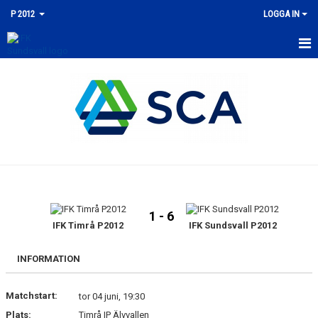
P 2012
LOGGA IN
HEM
NYHETER
KALENDER
MATCHER
TRUPPEN
1 - 6
BILDGALLERI
IFK Timrå P2012
IFK Sundsvall P2012
DOKUMENT
INFORMATION
KONTAKT
Matchstart:
tor 04 juni, 19:30
Plats:
Timrå IP Älvvallen
GÄSTBOK