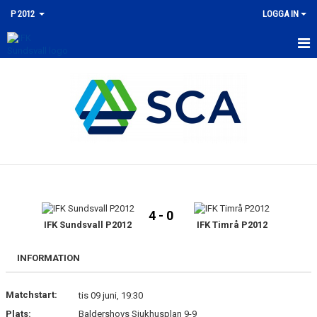
P 2012
LOGGA IN
HEM
NYHETER
KALENDER
MATCHER
TRUPPEN
4 - 0
BILDGALLERI
IFK Sundsvall P2012
IFK Timrå P2012
DOKUMENT
INFORMATION
KONTAKT
Matchstart:
tis 09 juni, 19:30
Plats:
Baldershovs Sjukhusplan 9-9
GÄSTBOK