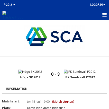
P 2012
LOGGA IN
HEM
NYHETER
KALENDER
MATCHER
TRUPPEN
0 - 3
BILDGALLERI
Högs SK 2012
IFK Sundsvall P2012
DOKUMENT
INFORMATION
KONTAKT
Matchstart:
tor 18 juni, 19:00
(Match struken)
Plats:
Camp Igge Arena Iggesund
GÄSTBOK