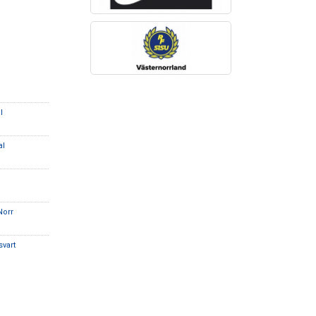
l
al
Norr
svart