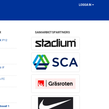
LOGGA IN
R
SAMARBETSPARTNERS
SK P12
ö IF
s FC
svall 1