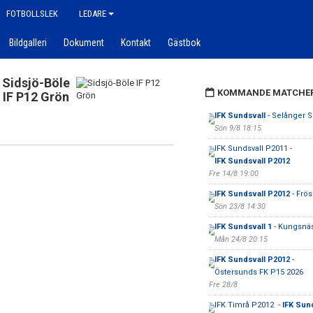
FOTBOLLSLEK
LEDARE
Bildgalleri
Dokument
Kontakt
Gästbok
Sidsjö-Böle
KOMMANDE MATCHE
IF P12 Grön
IFK Sundsvall
- Selånger 
Sön 9/8 18:15
IFK Sundsvall P2011 -
IFK Sundsvall P2012
Fre 14/8 19:00
IFK Sundsvall P2012
- Frös
Sön 23/8 14:30
IFK Sundsvall 1
- Kungsnä
Mån 24/8 20:15
IFK Sundsvall P2012
-
Östersunds FK P15 2026
Fre 28/8
IFK Timrå P2012 -
IFK Sund