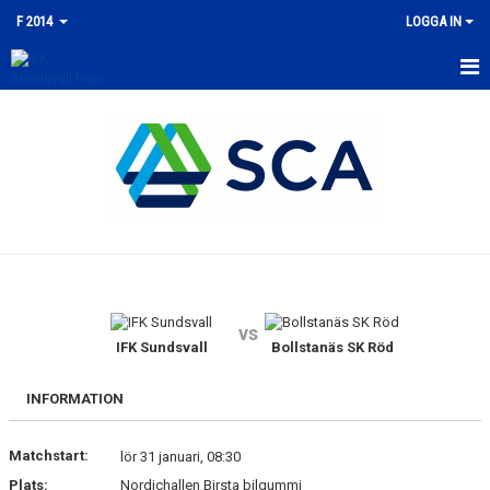
F 2014
LOGGA IN
HEM
NYHETER
KALENDER
MATCHER
TRUPPEN
vs
BILDGALLERI
IFK Sundsvall
Bollstanäs SK Röd
DOKUMENT
INFORMATION
KONTAKT
Matchstart:
lör 31 januari, 08:30
Plats:
Nordichallen Birsta bilgummi
GÄSTBOK