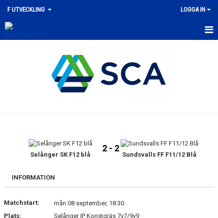
F UTVECKLING
LOGGA IN
HEM
KALENDER
NYHETER
TRUPPEN
BILDGALLERI
2 - 2
DOKUMENT
Selånger SK F12 blå
Sundsvalls FF F11/12 Blå
KONTAKT
INFORMATION
Matchstart:
mån 08 september, 18:30
Plats:
Selånger IP Konstgräs 7v7/9v9